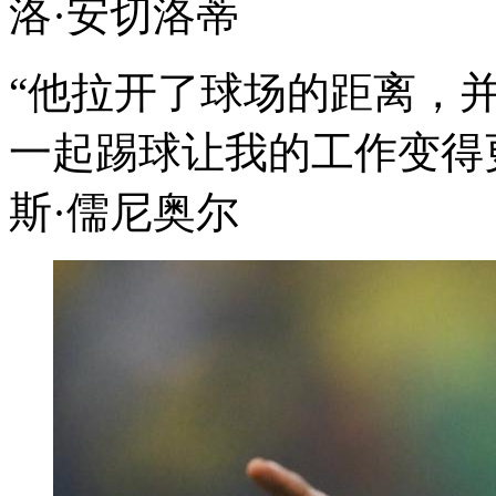
洛·安切洛蒂
“他拉开了球场的距离
一起踢球让我的工作变得
斯·儒尼奥尔