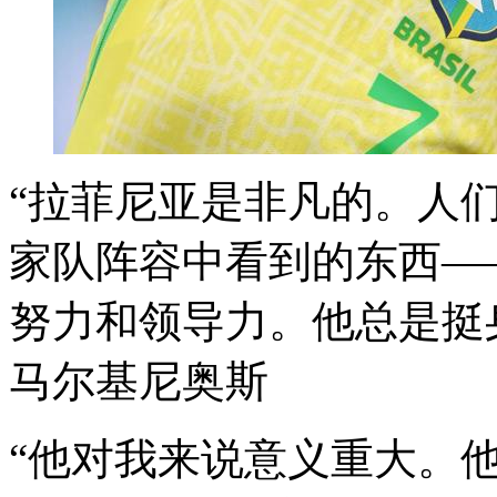
“拉菲尼亚是非凡的。人
家队阵容中看到的东西——
努力和领导力。他总是挺
马尔基尼奥斯
“他对我来说意义重大。他