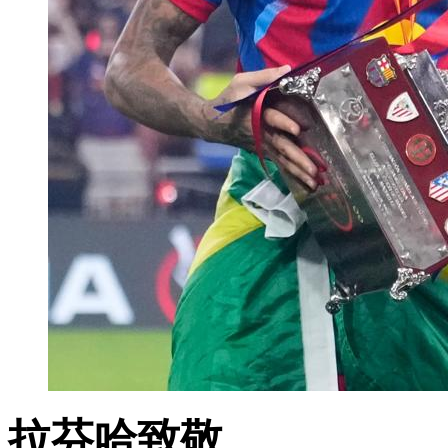
拉芬哈致敬