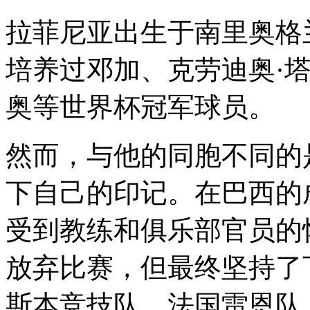
拉菲尼亚出生于南里奥格兰
培养过邓加、克劳迪奥·
奥等世界杯冠军球员。
然而，与他的同胞不同的
下自己的印记。在巴西的成
受到教练和俱乐部官员的怀
放弃比赛，但最终坚持了
斯本竞技队、法国雷恩队