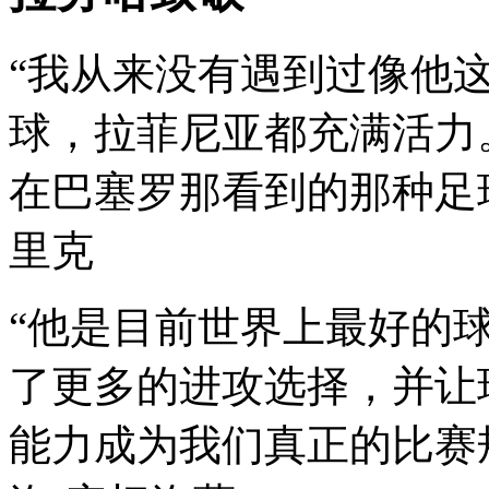
“我从来没有遇到过像他
球，拉菲尼亚都充满活力
在巴塞罗那看到的那种足球
里克
“他是目前世界上最好的
了更多的进攻选择，
能力成为我们真正的比赛