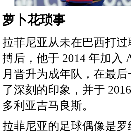
萝卜花琐事
拉菲尼亚从未在巴西打过
搏后，他于 2014 年加入 
月晋升为成年队，在
了深刻的印象，并于 201
多利亚吉马良斯。
拉菲尼亚的足球偶像是罗