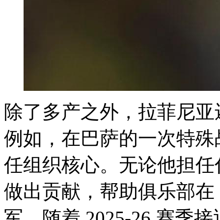
除了多产之外，拉菲
例如，在巴萨的一次特殊
任组织核心。无论他担任什
做出贡献，帮助俱乐部在 
军，随着 2025-26 