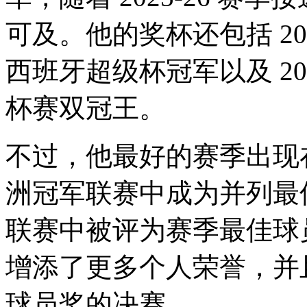
可及。他的奖杯还包括 2024
西班牙超级杯冠军以及 2
杯赛双冠王。
不过，他最好的赛季出现在 
洲冠军联赛中成为并列最佳
联赛中被评为赛季最佳球
增添了更多个人荣誉
球员奖的决赛。