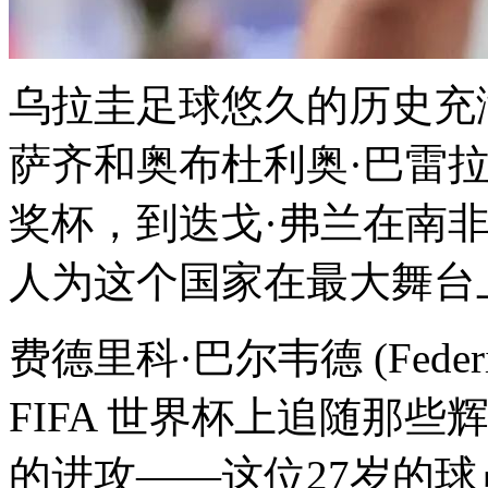
乌拉圭足球悠久的历史充
萨齐和奥布杜利奥·巴雷拉分别
奖杯，到迭戈·弗兰在南
人为这个国家在最大舞台
费德里科·巴尔韦德 (Federico
FIFA 世界杯上追随那
的进攻——这位27岁的