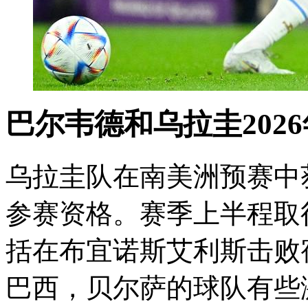
巴尔韦德和乌拉圭202
乌拉圭队在南美洲预赛中获
参赛资格。赛季上半程取得
括在布宜诺斯艾利斯击败
巴西，贝尔萨的球队有